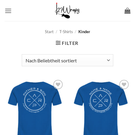
Zum
Inhalt
springen
Start
/
T-Shirts
/
Kinder
FILTER
Add to
Add to
wishlist
wishlist