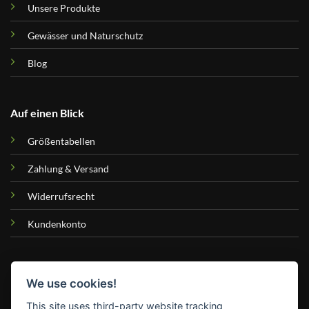
Unsere Produkte
Gewässer und Naturschutz
Blog
Auf einen Blick
Größentabellen
Zahlung & Versand
Widerrufsrecht
Kundenkonto
Hilfe & Kontakt
We use cookies!
FAQ
This site uses third-party website tracking