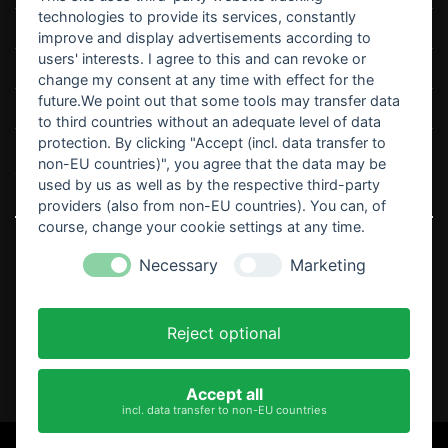
technologies to provide its services, constantly
Kontakt & Hilfe
improve and display advertisements according to
users' interests. I agree to this and can revoke or
Retouren
change my consent at any time with effect for the
future.We point out that some tools may transfer data
Vertrag widerrufen
to third countries without an adequate level of data
protection. By clicking "Accept (incl. data transfer to
non-EU countries)", you agree that the data may be
¹Gilt für Lieferungen nach Deutschland. Lieferzeiten für andere Länder und
used by us as well as by the respective third-party
Informationen zur Berechnung des Liefertermins findest du
hier
.
providers (also from non-EU countries). You can, of
course, change your cookie settings at any time.
Necessary
Marketing
©2026 27Wraps
Reject optional
IMPRESSUM
DATENSCHUTZ
AGB
Accept all
incl. data transfer to non-EU countries