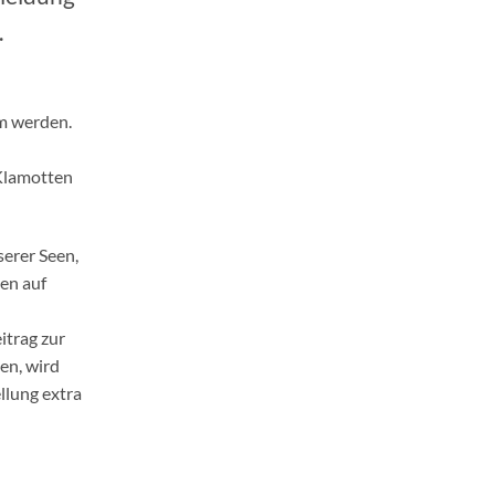
.
em werden.
Klamotten
serer Seen,
en auf
itrag zur
en, wird
llung extra