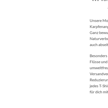
Unsere Mot
Karpfenang
Ganz bewus
Naturverbu
auch abseit
Besonders 
Flüsse und
umweltfreu
Versandver
Reduzierun
jedes T-Shi
für dich mi