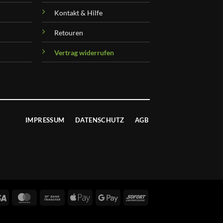
Kontakt & Hilfe
Retouren
Vertrag widerrufen
IMPRESSUM
DATENSCHUTZ
AGB
Visa
MasterCard
Bank
Apple
Google
Sofort
Transfer
Pay
Pay