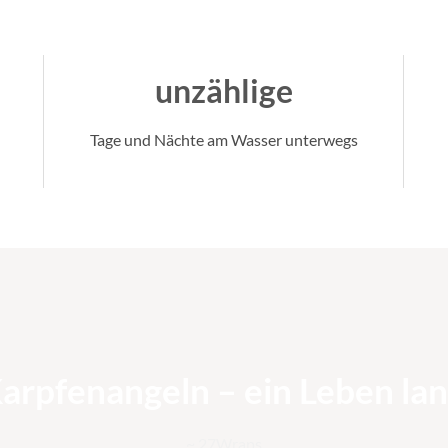
unzählige
Tage und Nächte am Wasser unterwegs
arpfenangeln – ein Leben lan
~ 27Wraps