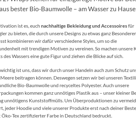
aus bester Bio-Baumwolle – am Wasser zu Hause
ivation ist es, euch
nachhaltige Bekleidung und Accessoires
für
ler zu bieten, die durch unsere Designs zu etwas ganz Besonder
st kombinieren wir dafür verschiedene Styles, um so die
ndenheit mit trendigen Motiven zu vereinen. So machen unsere 
s des Wassers eine gute Figur und ziehen die Blicke auf sich.
wichtig ist uns, dass wir durch unser Handeln auch zum Schutz un
 Meere beitragen können. Deswegen setzen wir bei unseren Textili
ndliche Bio-Baumwolle und recyceltes Polyester. Auch unsere
packungen kommen ganz unnötiges Plastik aus – unser kleiner Be
g unnötigens Kunststoffmülls. Um Überproduktionen zu vermeid
rt, jeder Hoodie und viele unserer Produkte erst nach deiner Beste
t Öko-Tex zertifizierter Farbe in Deutschland bedruckt.