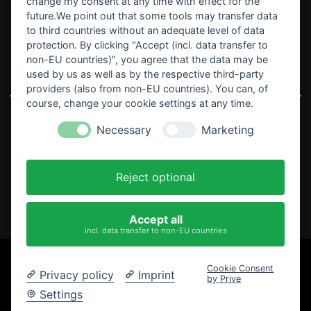
change my consent at any time with effect for the
future.We point out that some tools may transfer data
Vertrag widerrufen
to third countries without an adequate level of data
protection. By clicking "Accept (incl. data transfer to
non-EU countries)", you agree that the data may be
¹Gilt für Lieferungen nach Deutschland. Lieferzeiten für andere Länder und
used by us as well as by the respective third-party
Informationen zur Berechnung des Liefertermins findest du
hier
.
providers (also from non-EU countries). You can, of
course, change your cookie settings at any time.
Necessary
Marketing
©2026 27Wraps
Reject optional
IMPRESSUM
DATENSCHUTZ
AGB
Accept all
incl. data transfer to non-EU countries
PayPal
Visa
MasterCard
Bank
Apple
Google
Sofor
Cookie Consent
Privacy policy
Imprint
Transfer
Pay
Pay
by Prive
Settings
Cookie-Einstellungen ändern