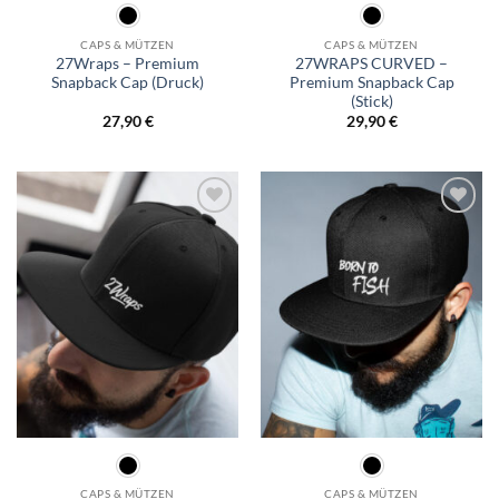
CAPS & MÜTZEN
CAPS & MÜTZEN
27Wraps – Premium
27WRAPS CURVED –
Snapback Cap (Druck)
Premium Snapback Cap
(Stick)
27,90
€
29,90
€
Add to
Add to
wishlist
wishlist
CAPS & MÜTZEN
CAPS & MÜTZEN