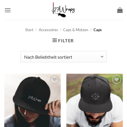
Zum
Inhalt
springen
Start
/
Accessoires
/
Caps & Mützen
/
Caps
FILTER
Add to
Add to
wishlist
wishlist